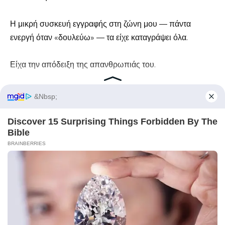
Η μικρή συσκευή εγγραφής στη ζώνη μου — πάντα
ενεργή όταν «δουλεύω» — τα είχε καταγράψει όλα.
Είχα την απόδειξη της απανθρωπιάς του.
Ήρθε η ώρα να πάρω και την απόδειξη της ανικανότητάς
του.
Σηκώθηκα ήσυχα, σπρώχνοντας το καρότσι μου προς τον
ανελκυστήρα υπηρεσίας.
Καθώς περνούσα, τον άκουσα να γρυλίζει προς την
ασφάλεια: «Βγάλτε τους έξω από το κτίριό μου. ΤΩΡΑ!»
Δεν πήγα σπίτι.