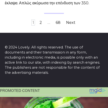
έκλαψα. Απλώς ακύρωσα την επένδυση των 350.
Posts
1
2
…
68
Next
pagination
© 2024 Lovely. All rights reserved. The use of
documents and their transmission in any form,
including in electronic media, is possible only with an
active link to our site, with indexing by search engines.
The publishers are not responsible for the content of
the advertising materials.