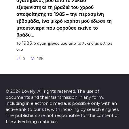
αγαπημένος μου από το λύκειο
εξαφανίστηκε τη βραδιά του χορού
αποφοίτησης το 1985 – την περασμένη
εβδομάδα, ένα μικρό κορίτσι μού έδωσε τη
μπουτονιέρα που φορούσε εκείνο το
βράδυ…
Το 1985, ο αγαπημένος μου από το λύκειο με φίλησε
στο
0
1.5k.
© 2024 Lovely. All rights reserved. The use of
documents and their transmission in any form,
including in electronic media, is possible only with an
active link to our site, with indexing by search engines.
The publishers are not responsible for the content of
the advertising materials.