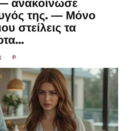
, — ανακοίνωσε
υγός της. — Μόνο
ου στείλεις τα
ρτα…