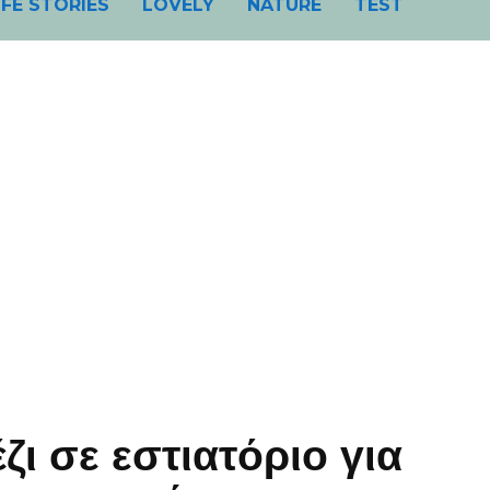
IFE STORIES
LOVELY
NATURE
TEST
ι σε εστιατόριο για