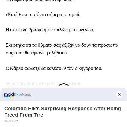
«Κατέθεσα τα πάντα σήμερα το πρωί.
Η αποψινή βραδιά ήταν απλώς μια ευγένεια.
Σκέφτηκα ότι τα θύματά σας άξιζαν να δουν τα πρόσωπά
σας όταν θα έφτανε η αλήθεια.»
Ο Κάρλο φώναξε να καλέσουν τον δικηγόρο του.
Ένας ερευνητής σήκωσε ένα ένταλμα.
Η Έλενα ούρλιαξε όταν της πήραν το τηλέφωνο.
Ο Ντάνιελ προσπάθησε να ισχυριστεί ότι είχα
πλαστογραφήσει τα έγγραφα, αλλά η ίδια του η φωνή